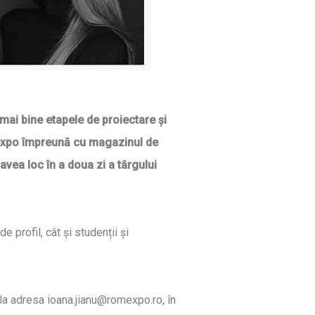
mai bine etapele de proiectare și
omexpo împreună cu magazinul de
avea loc în a doua zi a târgului
 profil, cât și studenții și
e la adresa ioana.jianu@romexpo.ro, în