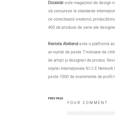
Dizain
ăr
este magazinul de design ro
să concureze la standarde internațion
ce conectează creatorul, producătorul ș
400 de produse de serie ale designerilo
Revista Atelierul
este o platformă acti
un număr de peste 7 milioane de citito
de artişti și designeri de produs. Rev
reţelei internaţionale N.I.C.E Network 
peste 1000 de evenimente de profil na
PREV PAGE
YOUR COMMENT