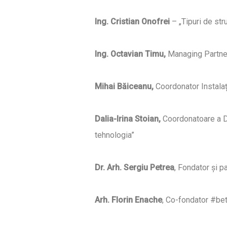
Ing. Cristian Onofrei
– „Tipuri de str
Ing. Octavian Timu,
Managing Partner 
Mihai Băiceanu,
Coordonator Instalaț
Dalia-Irina Stoian,
Coordonatoare a De
tehnologia”
Dr. Arh. Sergiu Petrea
, Fondator și p
Arh. Florin Enache
, Co-fondator #bett