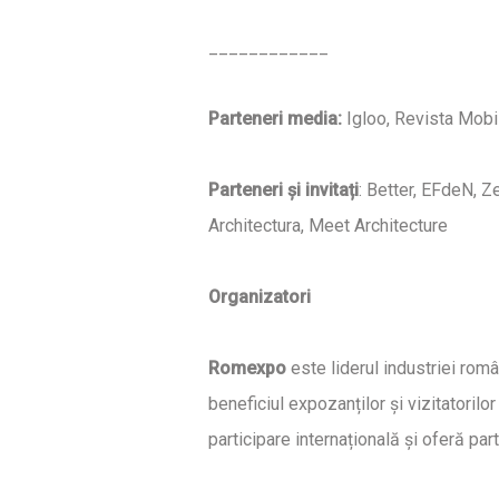
____________
Parteneri media:
Igloo, Revista Mobi
Parteneri
ș
i invita
ți
: Better, EFdeN, Z
Architectura, Meet Architecture
Organizatori
Romexpo
este liderul industriei româ
beneficiul expozanților și vizitatoril
participare internațională și oferă pa