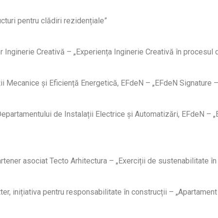
ucturi pentru clădiri rezidențiale”
Inginerie Creativă – „Experiența Inginerie Creativă în procesul d
ii Mecanice și Eficiență Energetică, EFdeN – „EFdeN Signature – 
partamentului de Instalații Electrice și Automatizări, EFdeN – „E
artener asociat Tecto Arhitectura – „Exerciții de sustenabilitate î
er, inițiativa pentru responsabilitate în construcții – „Apartamen