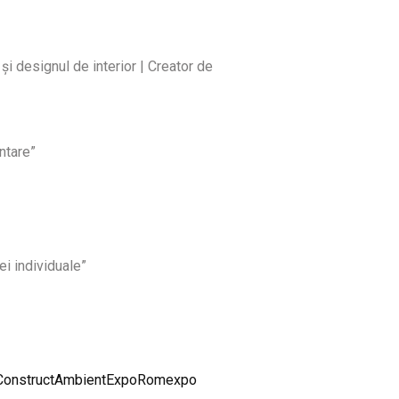
și designul de interior | Creator de
ntare”
ei individuale”
ConstructAmbientExpoRomexpo