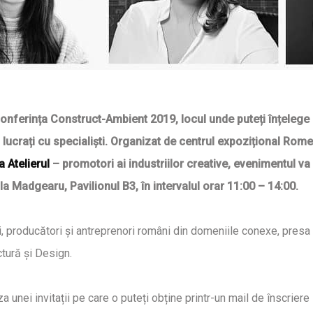
onferința Construct-Ambient 2019, locul unde puteți înțelege 
 lucrați cu specialiști. Organizat de centrul expozițional R
a Atelierul
– promotori ai industriilor creative, evenimentul va 
 Madgearu, Pavilionul B3, în intervalul orar 11:00 – 14:00.
 producători și antreprenori români din domeniile conexe, presa de
ctură și Design.
 unei invitații pe care o puteți obține printr-un mail de înscrier