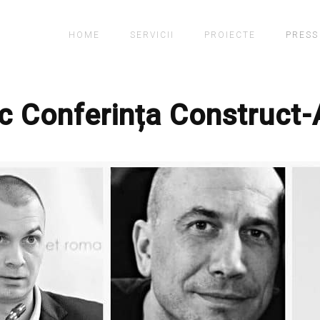
HOME
SERVICII
PROIECTE
PRESS
oc Conferința Construct