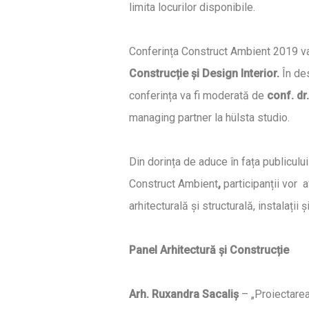
limita locurilor disponibile.
Conferința Construct Ambient 2019 
Construcț
ie
ș
i Design Interior.
În de
conferința va fi moderată de
conf. dr
managing partner la hülsta studio.
Din dorința de aduce în fața publicului
Construct Ambient
,
participanții vor 
arhitecturală și structurală, instalații 
Panel Arhitectură și Construcție
Arh. Ruxandra Sacali
ș
– „Proiectarea