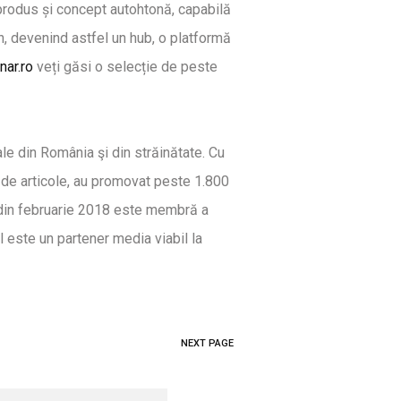
rodus și concept autohtonă, capabilă
n, devenind astfel un hub, o platformă
nar.ro
veți găsi o selecție de peste
ale din România şi din străinătate. Cu
0 de articole, au promovat peste 1.800
şi din februarie 2018 este membră a
ul este un partener media viabil la
NEXT PAGE