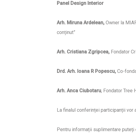
Panel Design Interior
Arh. Miruna Ardelean,
Owner la MIAR 
conținut”
Arh. Cristiana Zgripcea,
Fondator Cr
Drd. Arh. Ioana R Popescu,
Co-fondat
Arh. Anca Ciubotaru
, Fondator Tree 
La finalul conferinței participanții vor
Pentru informații suplimentare puteți