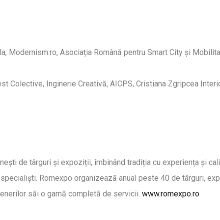
la, Modernism.ro, Asociația Română pentru Smart City și Mobilita
est Colective, Inginerie Creativă, AICPS, Cristiana Zgripcea Inte
nești de târguri și expoziții, îmbinând tradiția cu experiența și cali
or specialiști. Romexpo organizează anual peste 40 de târguri, exp
rtenerilor săi o gamă completă de servicii.
www.romexpo.ro