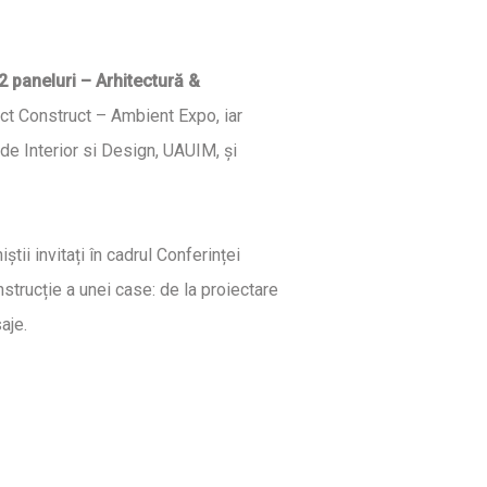
2 paneluri – Arhitectură &
ct Construct – Ambient Expo, iar
de Interior si Design, UAUIM, și
tii invitați în cadrul Conferinței
strucție a unei case: de la proiectare
aje.