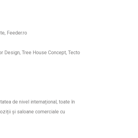
te, Feeder.ro
rior Design, Tree House Concept, Tecto
tatea de nivel internațional, toate în
oziții și saloane comerciale cu