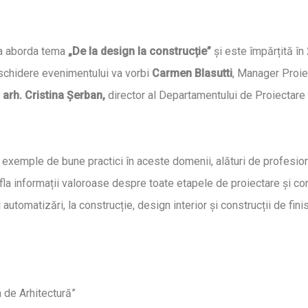
va aborda tema
„
De la design la construc
ț
ie
”
și este împărțită în
schidere evenimentului va vorbi
Carmen Blasutti
, Manager Proie
. arh. Cristina Șerban,
director al Departamentului de Proiectare 
 exemple de bune practici în aceste domenii, alături de profesioniș
afla informații valoroase despre toate etapele de proiectare și con
și automatizări, la construcție, design interior și construcții de finis
 de Arhitectură”